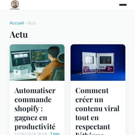
Accueil
› Actu
Actu
Comment
Automatiser
créer un
commande
contenu viral
shopify :
tout en
gagnez en
respectant
productivité
12/08/2024 14:09
7 min