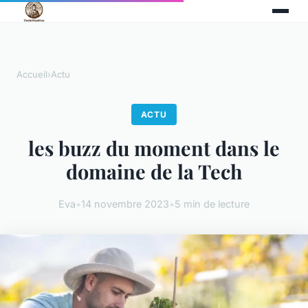
Accueil
›
Actu
ACTU
les buzz du moment dans le
domaine de la Tech
Eva
•
14 novembre 2023
•
5 min de lecture