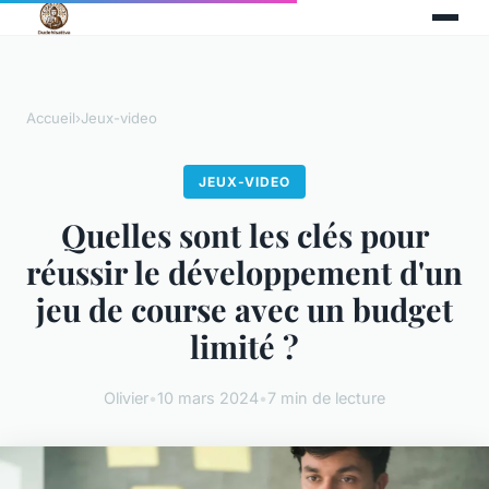
Accueil
›
Jeux-video
JEUX-VIDEO
Quelles sont les clés pour
réussir le développement d'un
jeu de course avec un budget
limité ?
Olivier
•
10 mars 2024
•
7 min de lecture